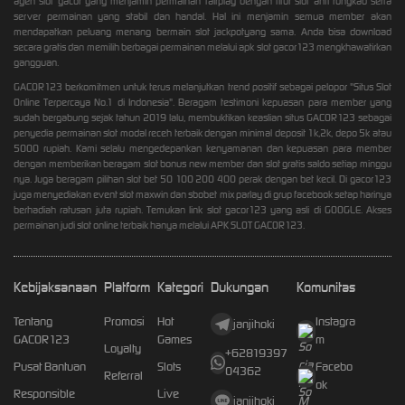
agen slot gacor yang menjamin permainan fairplay dengan fitur slot anti rungkad serta
server permainan yang stabil dan handal. Hal ini menjamin semua member akan
mendapatkan peluang menang bermain slot jackpotyang sama. Anda bisa download
secara gratis dan memilih berbagai permainan melalui apk slot gacor123 mengkhawatirkan
gangguan.
GACOR123 berkomitmen untuk terus melanjutkan trend positif sebagai pelopor "Situs Slot
Online Terpercaya No.1 di Indonesia". Beragam testimoni kepuasan para member yang
sudah bergabung sejak tahun 2019 lalu, membuktikan keaslian situs GACOR123 sebagai
penyedia permainan slot modal receh terbaik dengan minimal deposit 1k,2k, depo 5k atau
5000 rupiah. Kami selalu mengedepankan kenyamanan dan kepuasan para member
dengan memberikan beragam slot bonus new member dan slot gratis saldo setiap minggu
nya. Juga beragam pilihan slot bet 50 100 200 400 perak dengan bet kecil. Di gacor123
juga menyediakan event slot maxwin dan sbobet mix parlay di grup facebook setap harinya
berhadiah ratusan juta rupiah. Temukan link slot gacor123 yang asli di GOOGLE. Akses
permainan judi slot online terbaik hanya melalui APK SLOT GACOR123.
Kebijaksanaan
Platform
Kategori
Dukungan
Komunitas
Tentang
Promosi
Hot
Instagra
janjihoki
GACOR123
Games
m
Loyalty
+62819397
Pusat Bantuan
Slots
Facebo
04362
Referral
ok
Responsible
Live
janjihoki