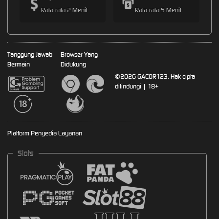
Rata-rata 2 Menit
Rata-rata 5 Menit
Tanggung Jawab
Browser Yang
Bermain
Didukung
©2026 GACOR123. Hak cipta
dilindungi | 18+
Platform Penyedia Layanan
Slots