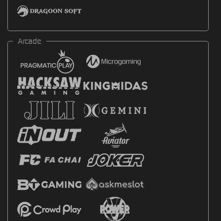
Arcade