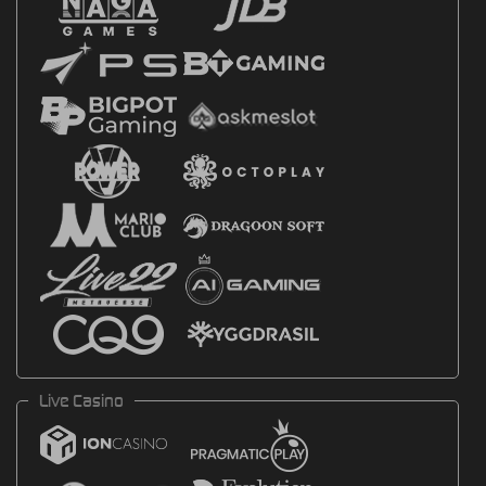
Live Casino