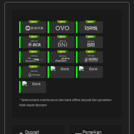
* Selama bank maintenance dan bank offline deposit dan penarikan
tidak dapat diproses
Deposit
Penarikan