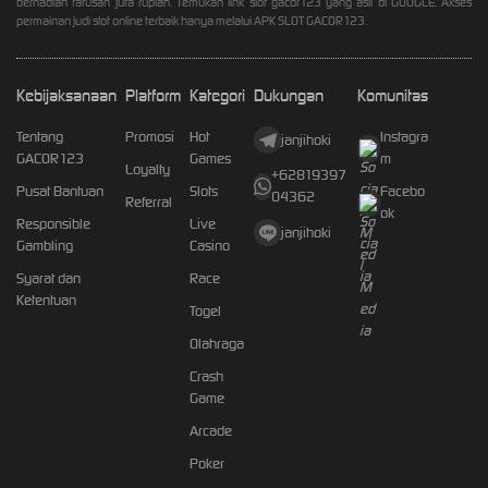
berhadiah ratusan juta rupiah. Temukan link slot gacor123 yang asli di GOOGLE. Akses
permainan judi slot online terbaik hanya melalui APK SLOT GACOR123.
Kebijaksanaan
Platform
Kategori
Dukungan
Komunitas
Tentang
Promosi
Hot
Instagra
janjihoki
GACOR123
Games
m
Loyalty
+62819397
Pusat Bantuan
Slots
Facebo
04362
Referral
ok
Responsible
Live
janjihoki
Gambling
Casino
Syarat dan
Race
Ketentuan
Togel
Olahraga
Crash
Game
Arcade
Poker