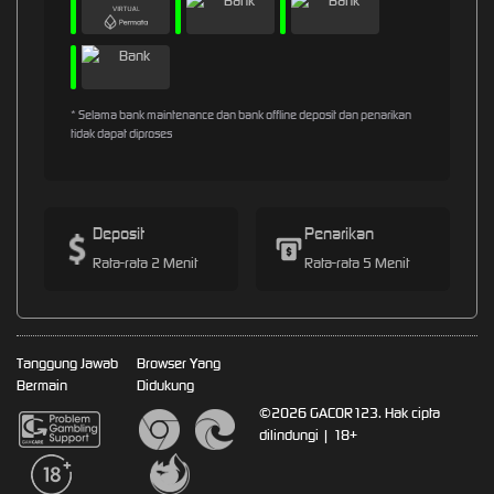
* Selama bank maintenance dan bank offline deposit dan penarikan
tidak dapat diproses
Deposit
Penarikan
Rata-rata 2 Menit
Rata-rata 5 Menit
Tanggung Jawab
Browser Yang
Bermain
Didukung
©2026 GACOR123. Hak cipta
dilindungi | 18+