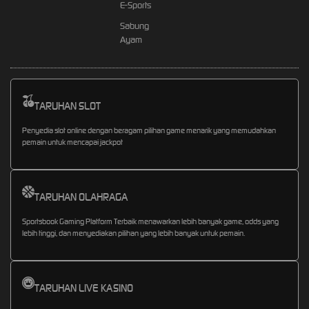
E-Sports
Sabung
Ayam
TARUHAN SLOT
Penyedia slot online dengan beragam pilihan game menarik yang memudahkan
pemain untuk mencapai jackpot
TARUHAN OLAHRAGA
Sportsbook Gaming Platform Terbaik menawarkan lebih banyak game, odds yang
lebih tinggi, dan menyediakan pilihan yang lebih banyak untuk pemain.
TARUHAN LIVE KASINO