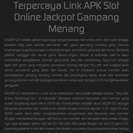
Terpercaya Link APK Slot
Online Jackpot Gampang
Menang
GACOR123 adalah pilihan terpercaya tempat bermain slot online resmi dan hadir sebagai
jawaban bagi para pecinta permainan slot gacor gampang menang yang mencari
kesenangan juga keuntungan maksimal dengan permainan yang adil dan aman. Berbekal
platfom cangggih dan server game Nexus Engine terbaik di Indonesia saat ini akan
memberikan pengalaman bermain yang lebih seru dan menantang. Gacor123 sebagai
agen slot gacor yang menjamin permainan fairplay dengan fitur slot anti rungkad serta
server permainan yang stabil dan handal. Hal ini menjamin semua member akan
mendapatkan peluang menang bermain slot jackpotyang sama. Anda bisa download
secara gratis dan memilih berbagai permainan melalui apk slot gacor123 mengkhawatirkan
gangguan.
GACOR123 berkomitmen untuk terus melanjutkan trend positif sebagai pelopor "Situs Slot
Online Terpercaya No.1 di Indonesia". Beragam testimoni kepuasan para member yang
sudah bergabung sejak tahun 2019 lalu, membuktikan keaslian situs GACOR123 sebagai
penyedia permainan slot modal receh terbaik dengan minimal deposit 1k,2k, depo 5k atau
5000 rupiah. Kami selalu mengedepankan kenyamanan dan kepuasan para member
dengan memberikan beragam slot bonus new member dan slot gratis saldo setiap minggu
nya. Juga beragam pilihan slot bet 50 100 200 400 perak dengan bet kecil. Di gacor123
juga menyediakan event slot maxwin dan sbobet mix parlay di grup facebook setap harinya