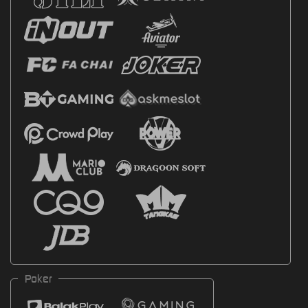
Poker