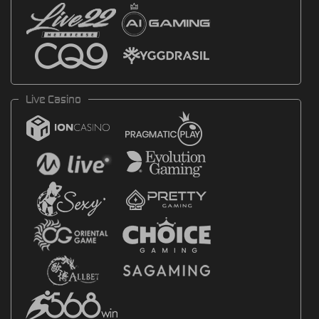
Live Casino